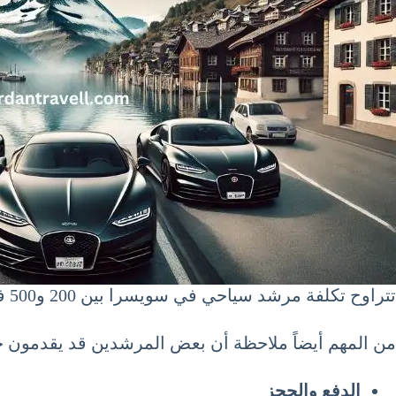
تتراوح تكلفة مرشد سياحي في سويسرا بين 200 و500 فرنك سويسري لليوم الواحد. هذا التنوع في التكلفة يعتمد على العوامل المذكورة أعلاه.
من المهم أيضاً ملاحظة أن بعض المرشدين قد يقدمون خ
الدفع والحجز