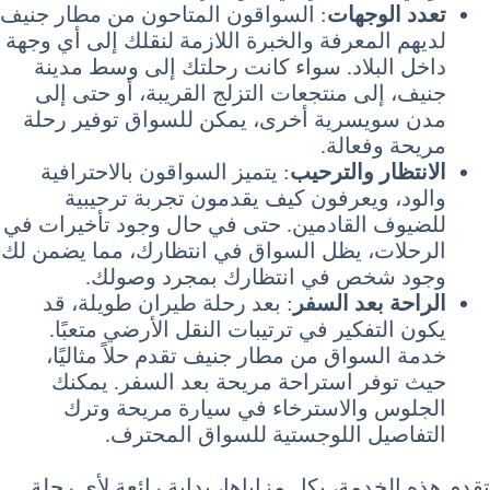
تعدد الوجهات
: السواقون المتاحون من مطار جنيف
لديهم المعرفة والخبرة اللازمة لنقلك إلى أي وجهة
داخل البلاد. سواء كانت رحلتك إلى وسط مدينة
جنيف، إلى منتجعات التزلج القريبة، أو حتى إلى
مدن سويسرية أخرى، يمكن للسواق توفير رحلة
مريحة وفعالة.
الانتظار والترحيب
: يتميز السواقون بالاحترافية
والود، ويعرفون كيف يقدمون تجربة ترحيبية
للضيوف القادمين. حتى في حال وجود تأخيرات في
الرحلات، يظل السواق في انتظارك، مما يضمن لك
وجود شخص في انتظارك بمجرد وصولك.
الراحة بعد السفر
: بعد رحلة طيران طويلة، قد
يكون التفكير في ترتيبات النقل الأرضي متعبًا.
خدمة السواق من مطار جنيف تقدم حلاً مثاليًا،
حيث توفر استراحة مريحة بعد السفر. يمكنك
الجلوس والاسترخاء في سيارة مريحة وترك
التفاصيل اللوجستية للسواق المحترف.
تقدم هذه الخدمة، بكل مزاياها، بداية رائعة لأي رحلة